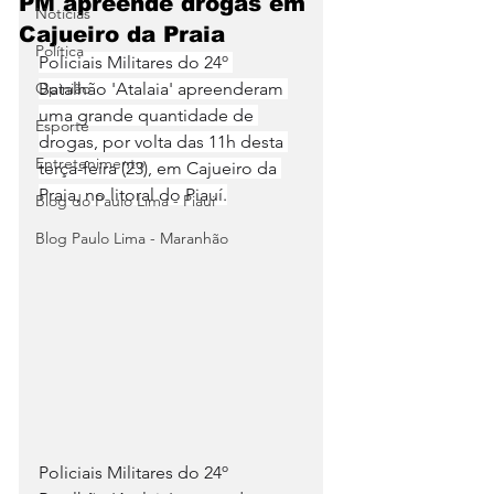
PM apreende drogas em
Notícias
Cajueiro da Praia
Política
Policiais Militares do 24º 
Opinião
Batalhão 'Atalaia' apreenderam 
uma grande quantidade de 
Esporte
drogas, por volta das 11h desta 
Entretenimento
terça-feira (23), em Cajueiro da 
Praia, no litoral do Piauí.
Blog do Paulo Lima - Piaui
Blog Paulo Lima - Maranhão
Policiais Militares do 24º 