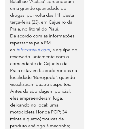
Batalhão 'Atalaia' apreenderam 
uma grande quantidade de 
drogas, por volta das 11h desta 
terça-feira (23), em Cajueiro da 
Praia, no litoral do Piauí.
De acordo com as informações 
repassadas pela PM 
ao 
infocopiaui.com
, a equipe do 
reservado juntamente com o 
comandante de Cajueiro da 
Praia estavam fazendo rondas na 
localidade 'Borogodó', quando 
visualizaram quatro suspeitos.
Antes da abordagem policial, 
eles empreenderam fuga, 
deixando no local: uma 
motocicleta Honda POP; 34 
(trinta e quatro) trouxas de 
produto análogo à maconha; 