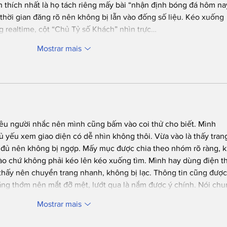
nh thích nhất là họ tách riêng mấy bài “nhận định bóng đá hôm na
 thời gian đăng rõ nên không bị lẫn vào đống số liệu. Kéo xuống 
ng realtime, cột “Chủ Tỷ số Khách” nhìn trực…
Mostrar mais
iều người nhắc nên mình cũng bấm vào coi thử cho biết. Mình 
 yếu xem giao diện có dễ nhìn không thôi. Vừa vào là thấy tran
 đủ nên không bị ngợp. Mấy mục được chia theo nhóm rõ ràng, k
nào chứ không phải kéo lên kéo xuống tìm. Mình hay dùng điện th
thấy nên chuyển trang nhanh, không bị lạc. Thông tin cũng được
hẳng thớm nên mắt đỡ mệt, lướt qua là nắm được ý chính. Nói ch
Mostrar mais