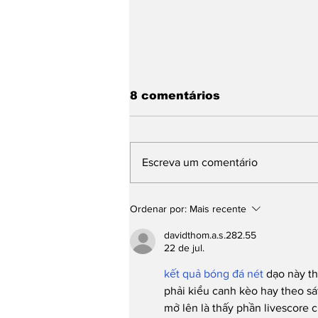
8 comentários
Escreva um comentário
Base de Rafael Fonteles
Ordenar por:
Mais recente
apresenta avanços da
Educação e propostas
davidthom.a.s.282.55
para os próximos quatro
22 de jul.
anos durante plenária
kết quả bóng đá nét
 dạo này t
phải kiểu canh kèo hay theo sá
mở lên là thấy phần livescore c