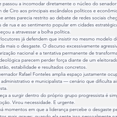
ue passou a incomodar diretamente o núcleo do senador:
 de Ciro aos principais escândalos políticos e econômi
 antes parecia restrito ao debate de redes sociais cheg
 de rua e ao sentimento popular em cidades estratégic
ou a atravessar a bolha política.
erlocutores já defendem que insistir no mesmo modelo 
da mais o desgaste. O discurso excessivamente agressiv
rização nacional e a tentativa permanente de transform
ideológica parecem perder força diante de um eleitorad
ão, estabilidade e resultados concretos.
vernador Rafael Fonteles amplia espaço justamente oc
administrativo e municipalista — cenário que dificulta a
sta.
ça a surgir dentro do próprio grupo progressista é sim
pção. Virou necessidade. E urgente.
, há momentos em que a liderança percebe o desgaste p
s mais graves: quando ela sente isso pessoalmente nas