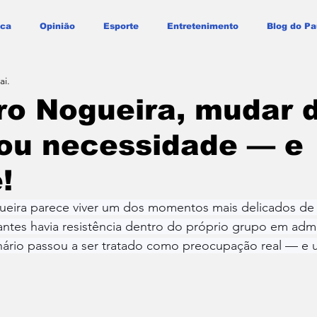
ica
Opinião
Esporte
Entretenimento
Blog do Pa
ai.
ro Nogueira, mudar 
rou necessidade — e
!
eira parece viver um dos momentos mais delicados de su
e antes havia resistência dentro do próprio grupo em admi
enário passou a ser tratado como preocupação real — e 