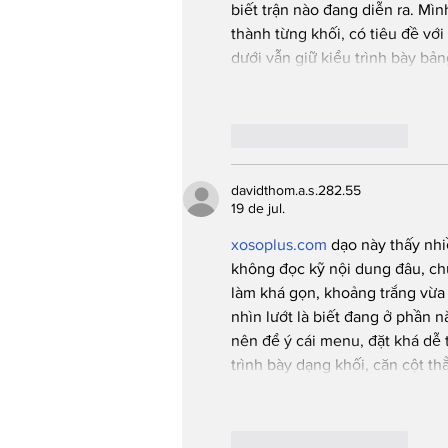
biết trận nào đang diễn ra. Mì
thành từng khối, có tiêu đề với
dưới vẫn giữ kiểu trình bày bả
Curtir
Responder
davidthom.a.s.282.55
19 de jul.
xosoplus.com
 dạo này thấy nh
không đọc kỹ nội dung đâu, chủ
làm khá gọn, khoảng trắng vừa
nhìn lướt là biết đang ở phần 
nên để ý cái menu, đặt khá dễ 
trình bày dạng khối, căn cột t
Curtir
Responder