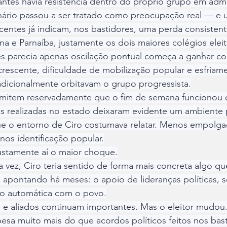
e antes havia resistência dentro do próprio grupo em admi
enário passou a ser tratado como preocupação real — e 
centes já indicam, nos bastidores, uma perda consistent
a e Parnaíba, justamente os dois maiores colégios eleit
es parecia apenas oscilação pontual começa a ganhar co
crescente, dificuldade de mobilização popular e esfriame
adicionalmente orbitavam o grupo progressista.
mitem reservadamente que o fim de semana funcionou 
s realizadas no estado deixaram evidente um ambiente p
ue o entorno de Ciro costumava relatar. Menos empolg
os identificação popular.
justamente aí o maior choque.
a vez, Ciro teria sentido de forma mais concreta algo qu
am apontando há meses: o apoio de lideranças políticas, s
ão automática com o povo.
 e aliados continuam importantes. Mas o eleitor mudou.
sa muito mais do que acordos políticos feitos nos bast