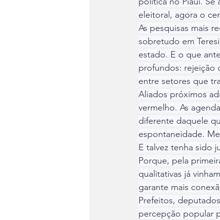
política no Piauí. S
eleitoral, agora o c
As pesquisas mais re
sobretudo em Teresin
estado. E o que ant
profundos: rejeição 
entre setores que tr
Aliados próximos ad
vermelho. As agenda
diferente daquele q
espontaneidade. Men
E talvez tenha sido 
Porque, pela primeir
qualitativas já vinh
garante mais conex
Prefeitos, deputados
percepção popular pe