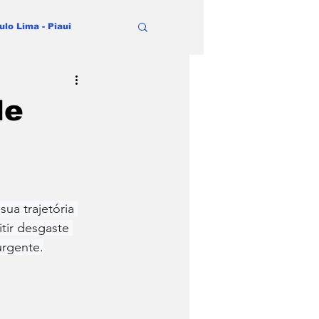
ulo Lima - Piaui
de
a trajetória 
tir desgaste 
urgente.