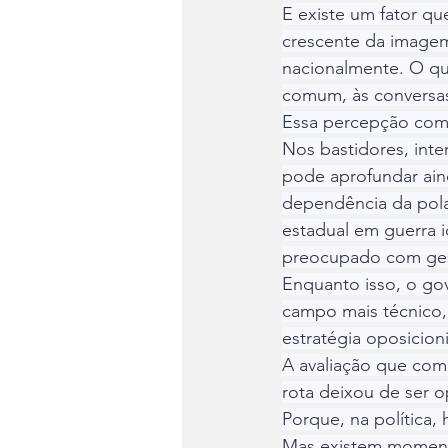
E existe um fator q
crescente da imagem
nacionalmente. O que
comum, às conversas
Essa percepção começ
Nos bastidores, int
pode aprofundar ain
dependência da pola
estadual em guerra 
preocupado com gest
Enquanto isso, o go
campo mais técnico, 
estratégia oposicioni
A avaliação que come
rota deixou de ser o
Porque, na política
Mas existem momento