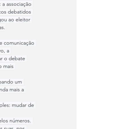
 a associação 
cos debatidos 
ou ao eleitor 
as.
de comunicação 
o, a 
ar o debate 
o mais 
upando um 
inda mais a 
ples: mudar de 
elos números. 
 ruas, nos 