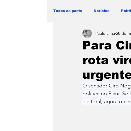
Todos os posts
Notícias
Polít
Paulo Lima
28 de m
Blog Paulo Lima - Maranhão
Para Ci
rota vi
urgente
O senador Ciro Nogu
política no Piauí. S
eleitoral, agora o c