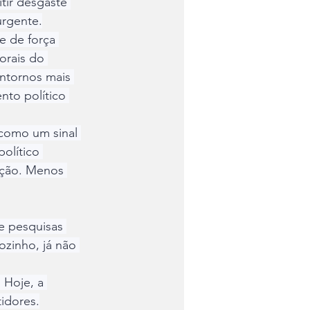
tir desgaste 
urgente.
e de força 
orais do 
ntornos mais 
nto político 
como um sinal 
olítico 
ação. Menos 
e pesquisas 
ozinho, já não 
 Hoje, a 
idores.