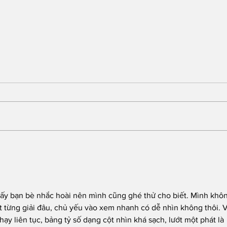
Piauí registra queda de
Em 
quase 47% nas mortes
Gov
por AVC e redução dos
gan
índices de mortalidade
enq
ten
hấy bạn bè nhắc hoài nên mình cũng ghé thử cho biết. Mình khô
ges
t từng giải đâu, chủ yếu vào xem nhanh có dễ nhìn không thôi. 
hạy liên tục, bảng tỷ số dạng cột nhìn khá sạch, lướt một phát là 