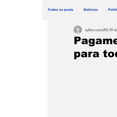
Todos os posts
Notícias
Polít
ayllancosta392
29 d
Blog Paulo Lima - Maranhão
Pagame
para to