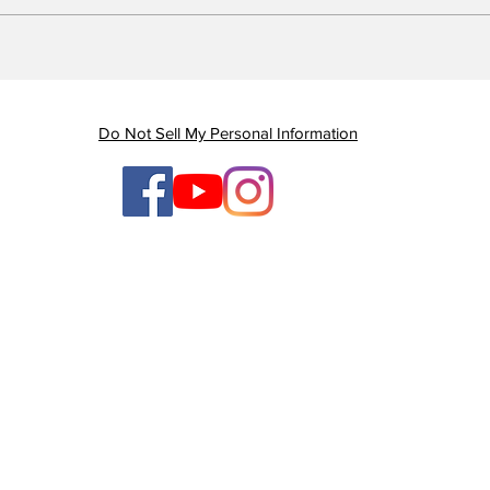
Piauí registra queda de
Em 
quase 47% nas mortes
Gov
por AVC e redução dos
gan
índices de mortalidade
enq
Do Not Sell My Personal Information
ten
ges
TV Litoral