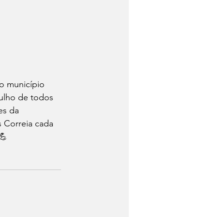
o município 
ulho de todos 
es da 
Correia cada 
💪