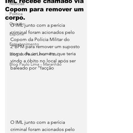
IML recebe chamado via
Notícias
Copom para remover um
Política
corpo.
Opinião
O IML junto com a perícia 
criminal foram acionados pelo 
Esporte
Copom da Polícia Militar do 
Entretenimento
2ºBPM para remover um suposto 
corpo de um homem que teria 
Blog do Paulo Lima - Piaui
vindo a óbito no local após ser 
Blog Paulo Lima - Maranhão
baleado por "facção
O IML junto com a perícia 
criminal foram acionados pelo 