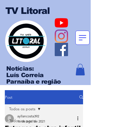
TV Litoral
Notícias:
Luís Correia
Parnaíba e região
Post
Todos os posts
ayllancosta392
Todos os posts
16 de ago. de 2021