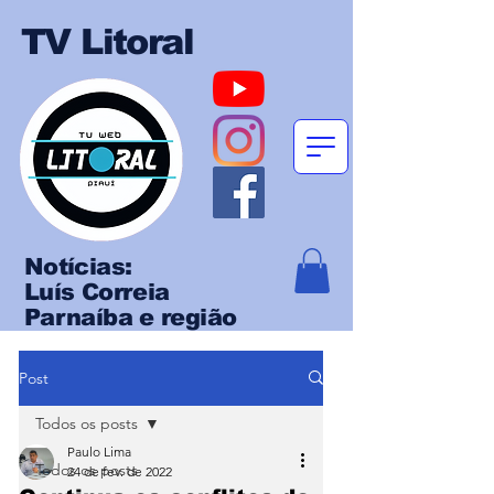
TV Litoral
Notícias:
Luís Correia
Parnaíba e região
Post
Todos os posts
Paulo Lima
Todos os posts
24 de fev. de 2022