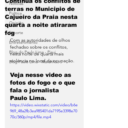
Continua os conflitos de
Notícias
terras no Municipio de
Política
Cajueiro da Praia nesta
Opinião
quarta a noite atiraram
fog
Esporte
Com as autoridades de olhos 
Entretenimento
fechadso sobre os conflitos, 
Blog do Paulo Lima - Piaui
nesta noite de quarta mais 
violéncia no local da ocupação.
Blog Paulo Lima - Maranhão
Veja nesse video as 
fotos do fogo e o que 
fala o jornalista 
Paulo Lima.
https://video.wixstatic.com/video/b6e
969_48a2fb3ea985401da7195e3398e70
70c/360p/mp4/file.mp4