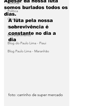
Apesar da nossa luta
Notícias
somos burlados todos os
Política
dias.
Opinião
A luta pela nossa 
sobrevivência é 
Esporte
constante no dia a 
Entretenimento
dia
Blog do Paulo Lima - Piaui
Blog Paulo Lima - Maranhão
foto: carrinho de super mercado 