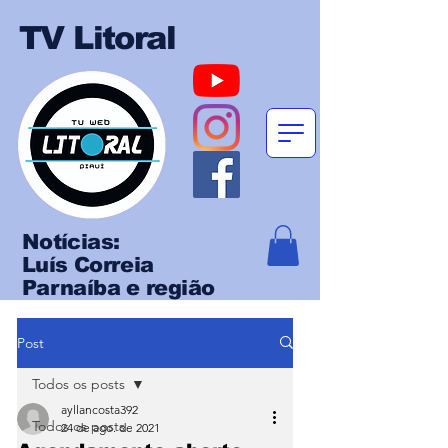
TV Litoral
Notícias:
Luís Correia
Parnaíba e região
Post
Todos os posts
ayllancosta392
Todos os posts
24 de ago. de 2021