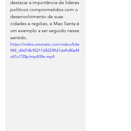
destacar a importância de líderes 
políticos comprometidos com o 
desenvolvimento de suas 
cidades e regiões, e Mao Santa é 
um exemplo a ser seguido nesse 
sentido.
https://video.wixstatic.com/video/b6e
969_d4d14b95211d42239d1da9c80a44
c67c/720p/mp4/file.mp4