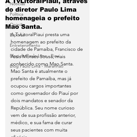
A TvLitoralPiaui, atraves
Notícias
do diretor Paulo Lima
Política
homenageia o prefeito
Opinião
Mao Santa.
A TvLitoralPiaui presta uma 
Esporte
homenagem ao prefeito da 
Entretenimento
cidade de Parnaíba, Francisco de 
Blog do Paulo Lima - Piaui
Assis Moraes Sousa, mais 
conhecido como Mao Santa. 
Blog Paulo Lima - Maranhão
Mao Santa é atualmente o 
prefeito de Parnaíba, mas já 
ocupou cargos importantes 
como governador do Piauí por 
dois mandatos e senador da 
República. Seu nome curioso 
vem de sua profissão anterior, 
médico, e sua fama de curar 
seus pacientes com muita 