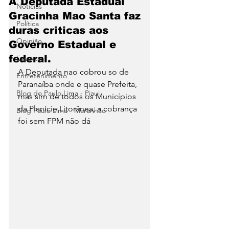
A Deputada Estadual
Notícias
Gracinha Mao Santa faz
Política
duras criticas aos
Opinião
Governo Estadual e
federal.
Esporte
A Deputada nao cobrou so de 
Entretenimento
Paranaíba onde e quase Prefeita, 
Blog do Paulo Lima - Piaui
mas sim de todos os Municípios 
da Planície Litorânea, a cobrança 
Blog Paulo Lima - Maranhão
foi sem FPM não dá