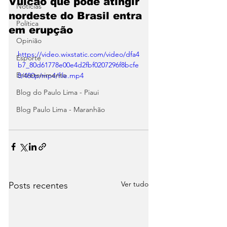
Vulcão que pode atingir
Notícias
nordeste do Brasil entra
Política
em erupção
Opinião
https://video.wixstatic.com/video/dfa4
Esporte
b7_80d61778e00e4d2fbf0207296f8bcfe
Entretenimento
8/480p/mp4/file.mp4
Blog do Paulo Lima - Piaui
Blog Paulo Lima - Maranhão
Ver tudo
Posts recentes