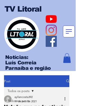
TV Litoral
Notícias:
Luís Correia
Parnaíba e região
Post
Todos os posts
ayllancosta392
Todos os posts
19 de set. de 2021