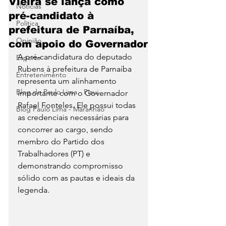
Vieira se lança como
Notícias
pré-candidato à
Política
prefeitura de Parnaíba,
Opinião
com apoio do Governador
A pré-candidatura do deputado 
Esporte
Rubens à prefeitura de Parnaíba 
Entretenimento
representa um alinhamento 
Blog do Paulo Lima - Piaui
importante com o Governador 
Rafael Fonteles. Ele possui todas 
Blog Paulo Lima - Maranhão
as credenciais necessárias para 
concorrer ao cargo, sendo 
membro do Partido dos 
Trabalhadores (PT) e 
demonstrando compromisso 
sólido com as pautas e ideais da 
legenda.