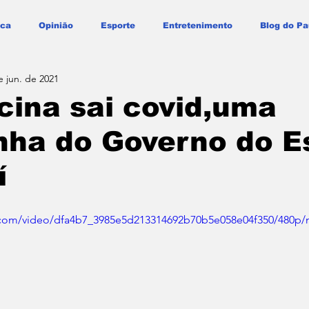
ica
Opinião
Esporte
Entretenimento
Blog do Pa
e jun. de 2021
ina sai covid,uma
ha do Governo do E
í
ic.com/video/dfa4b7_3985e5d213314692b70b5e058e04f350/480p/