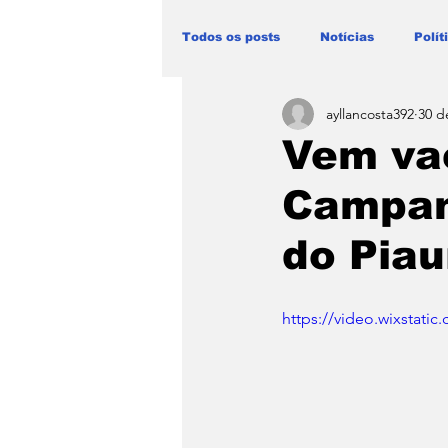
Todos os posts
Notícias
Polít
ayllancosta392
30 d
Blog Paulo Lima - Maranhão
Vem vac
Campan
do Piau
https://video.wixstat