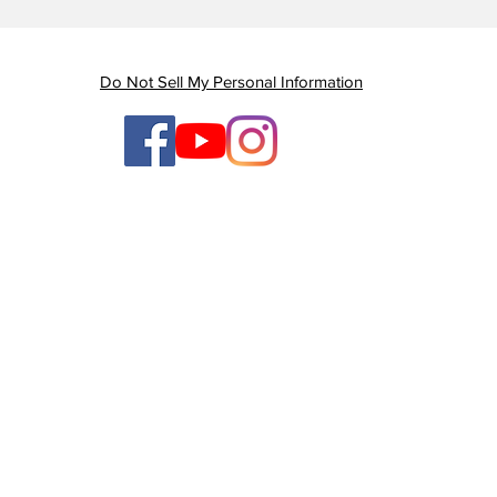
quase 47% nas mortes
Gov
por AVC e redução dos
gan
índices de mortalidade
enq
Do Not Sell My Personal Information
ten
ges
TV Litoral