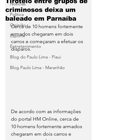
Tiroteio entre grupos de
Notícias
criminosos deixa um
Política
baleado em Parnaíba
Opinião
Cerca de 10 homens fortemente 
armados chegaram em dois 
Esporte
carros e começaram a efetuar os 
Entretenimento
disparos. 
Blog do Paulo Lima - Piaui
Blog Paulo Lima - Maranhão
De acordo com as informações 
do portal HM Online, cerca de 
10 homens fortemente armados 
chegaram em dois carros e 