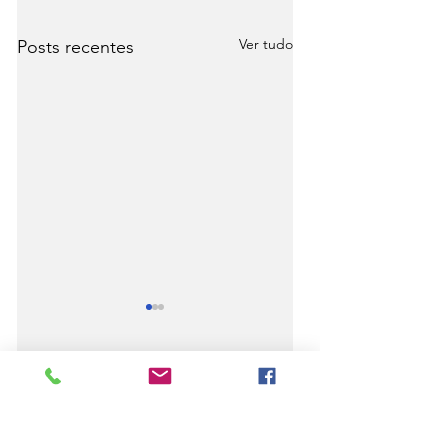
Ver tudo
Posts recentes
Comentários
Piauí registra
Em Parnaíba,