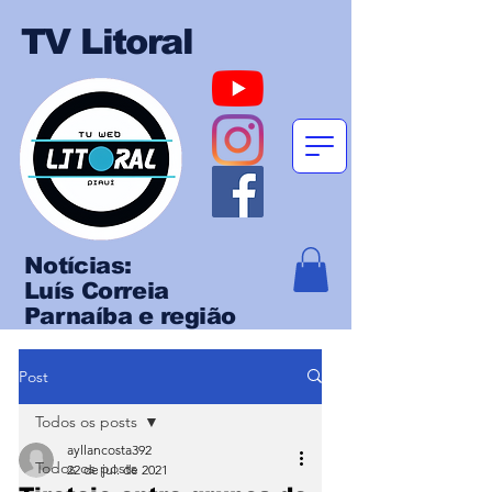
TV Litoral
Notícias:
Luís Correia
Parnaíba e região
Post
Todos os posts
ayllancosta392
Todos os posts
22 de jul. de 2021