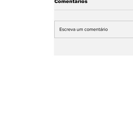
Comentários
Escreva um comentário
Base de Rafael Fonteles
apresenta avanços da
Educação e propostas
para os próximos quatro
anos durante plenária
Página Inicial
entretenimento
Esporte