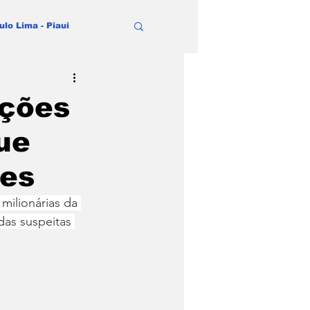
ulo Lima - Piaui
ações
ue
ões
milionárias da 
das suspeitas 