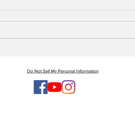
Piauí registra queda de
Em 
quase 47% nas mortes
Gov
por AVC e redução dos
gan
índices de mortalidade
enq
Do Not Sell My Personal Information
ten
ges