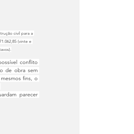
rução civil para a 
.062,85 (vinte e 
tavos).
ssível conflito 
ão de obra sem 
 mesmos fins, o 
.
uardam parecer 