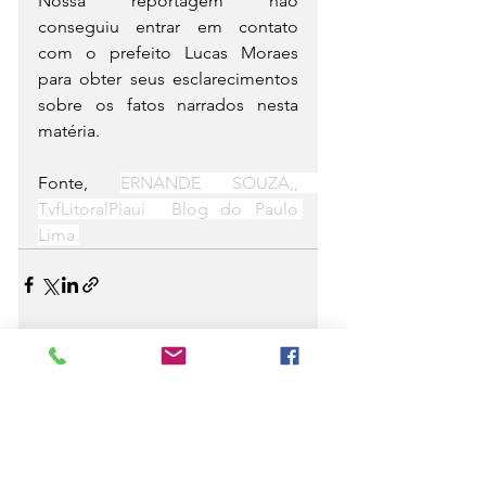
Nossa reportagem não 
conseguiu entrar em contato 
com o prefeito Lucas Moraes 
para obter seus esclarecimentos 
sobre os fatos narrados nesta 
matéria.
Fonte, 
ERNANDE SOUZA,
,       
TvfLitoralPiaui  Blog do Paulo 
Lima.
Ver tudo
Posts recentes