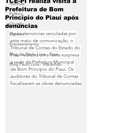
TCE-PI realiza visita à
Notícias
Prefeitura de Bom
Política
Princípio do Piauí após
Opinião
denúncias
Após denúncias veiculadas por 
Esporte
este meio de comunicação, o 
Entretenimento
Tribunal de Contas do Estado do 
Blog do Paulo Lima - Piaui
Piauí realizou uma visita surpresa 
à sede da Prefeitura Municipal 
Blog Paulo Lima - Maranhão
de Bom Princípio do Piauí. Os 
auditores do Tribunal de Contas 
fiscalizaram as obras denunciadas