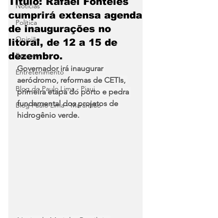
Título: Rafael Fonteles
Notícias
cumprirá extensa agenda
Política
de inaugurações no
Opinião
litoral, de 12 a 15 de
dezembro.
Esporte
Governador irá inaugurar 
Entretenimento
aeródromo, reformas de CETIs, 
Blog do Paulo Lima - Piaui
primeira etapa do porto e pedra 
fundamental dos projetos de 
Blog Paulo Lima - Maranhão
hidrogênio verde.