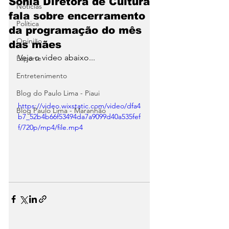
Sônia Diretora de Cultura
Notícias
fala sobre encerramento
Política
da programação do mês
Opinião
das mães
Veja o video abaixo...
Esporte
Entretenimento
Blog do Paulo Lima - Piaui
https://video.wixstatic.com/video/dfa4
Blog Paulo Lima - Maranhão
b7_52b4b66f53494da7a9099d40a535fef
f/720p/mp4/file.mp4