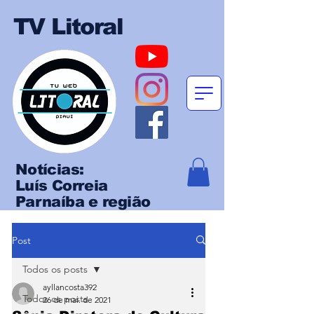
TV Litoral
Notícias:
Luís Correia
Parnaíba e região
Post
Todos os posts
ayllancosta392
Todos os posts
26 de mai. de 2021