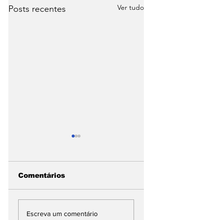
Ver tudo
Posts recentes
Comentários
Piauí registra
Em Parnaíba,
queda de quase
obras do
Escreva um comentário