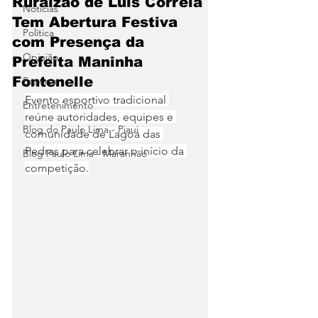
Ruralzão de Luís Correia
Notícias
Tem Abertura Festiva
Política
com Presença da
Opinião
Prefeita Maninha
Fontenelle
Esporte
Evento esportivo tradicional 
Entretenimento
reúne autoridades, equipes e 
Blog do Paulo Lima - Piaui
comunidade de Lagoa das 
Pedras para celebrar o início da 
Blog Paulo Lima - Maranhão
competição.