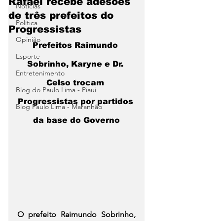
Rafael recebe adesões
Notícias
de três prefeitos do
Política
Progressistas
Opinião
Prefeitos Raimundo 
Esporte
Sobrinho, Karyne e Dr. 
Entretenimento
Celso trocam 
Blog do Paulo Lima - Piaui
Progressistas por partidos 
Blog Paulo Lima - Maranhão
da base do Governo
O prefeito Raimundo Sobrinho, 