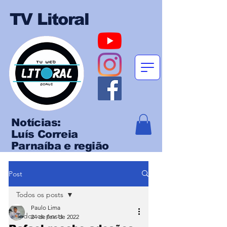
TV Litoral
Notícias:
Luís Correia
Parnaíba e região
Post
Todos os posts
Paulo Lima
Todos os posts
24 de fev. de 2022