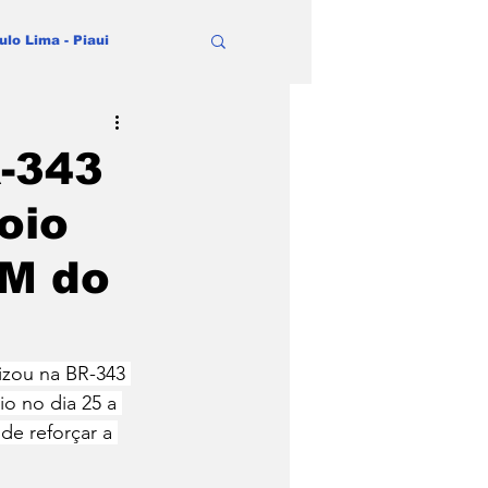
ulo Lima - Piaui
R-343
oio
PM do
izou na BR-343 
o no dia 25 a 
de reforçar a 