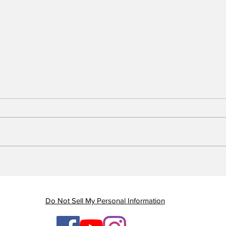
Piauí registra queda de
Em 
quase 47% nas mortes
Gov
por AVC e redução dos
gan
índices de mortalidade
enq
Do Not Sell My Personal Information
ten
ges