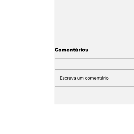
Comentários
Escreva um comentário
Base de Rafael Fonteles
apresenta avanços da
Educação e propostas
para os próximos quatro
anos durante plenária