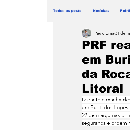
Todos os posts
Notícias
Polít
Paulo Lima
31 de m
Blog Paulo Lima - Maranhão
PRF rea
em Buri
da Roc
Litoral
Durante a manhã dest
em Buriti dos Lopes,
29 de março nas princ
segurança e ordem n