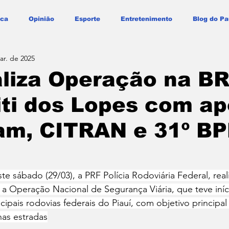
ica
Opinião
Esporte
Entretenimento
Blog do Pa
ar. de 2025
liza Operação na B
ti dos Lopes com ap
am, CITRAN e 31º B
e sábado (29/03), a PRF Polícia Rodoviária Federal, real
 a Operação Nacional de Segurança Viária, que teve iníci
ipais rodovias federais do Piauí, com objetivo principal 
as estradas