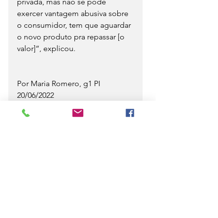
privada, mas não se pode 
exercer vantagem abusiva sobre 
o consumidor, tem que aguardar 
o novo produto pra repassar [o 
valor]”, explicou.
Por Maria Romero, g1 PI
20/06/2022
Blog do Paulo Lima - Piaui
Notícias
Opinião
Ver tudo
Posts recentes