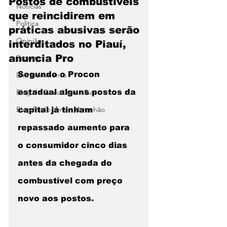
Postos de combustíveis
Notícias
que reincidirem em
Política
práticas abusivas serão
Opinião
interditados no Piauí,
anuncia Pro
Esporte
Segundo o Procon 
Entretenimento
Blog do Paulo Lima - Piaui
estadual alguns postos da 
Blog Paulo Lima - Maranhão
capital já tinham 
repassado aumento para 
o consumidor cinco dias 
antes da chegada do 
combustível com preço 
novo aos postos.