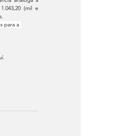
.043,20 (mil e 
s.
s para a 
í. 