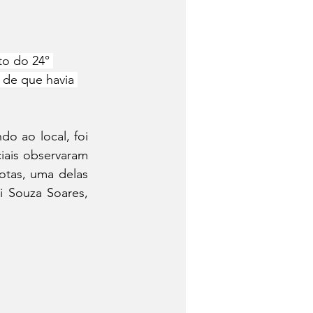
o do 24° 
 de que havia 
 ao local, foi 
iais observaram 
tas, uma delas 
 Souza Soares, 