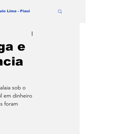
ulo Lima - Piaui
ga e
ncia
alaia sob o 
l em dinheiro 
s foram 