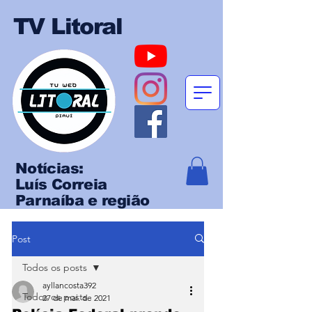
TV Litoral
Notícias:
Luís Correia
Parnaíba e região
Post
Todos os posts
ayllancosta392
Todos os posts
27 de mai. de 2021