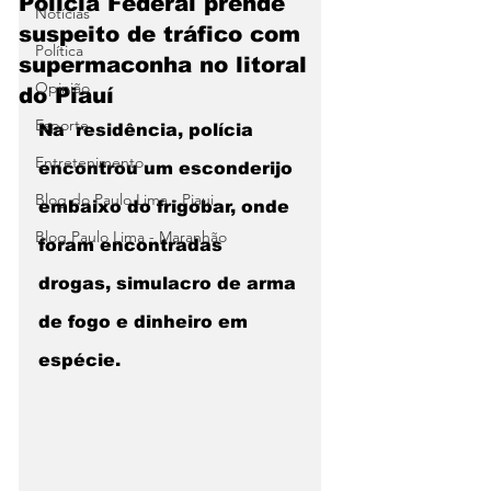
Polícia Federal prende
Notícias
suspeito de tráfico com
Política
supermaconha no litoral
Opinião
do Piauí
Esporte
Na  residência, polícia 
Entretenimento
encontrou um esconderijo 
Blog do Paulo Lima - Piaui
embaixo do frigobar, onde  
Blog Paulo Lima - Maranhão
foram encontradas 
drogas, simulacro de arma 
de fogo e dinheiro em  
espécie. 