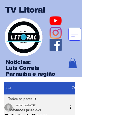
TV Litoral
Notícias:
Luís Correia
Parnaíba e região
Post
Todos os posts
ayllancosta392
Todos os posts
10 de ago. de 2021