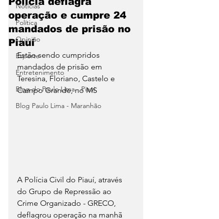
Polícia deflagra
Notícias
operação e cumpre 24
Política
mandados de prisão no
Opinião
Piauí
Estão sendo cumpridos 
Esporte
mandados de prisão em 
Entretenimento
Teresina, Floriano, Castelo e 
Blog do Paulo Lima - Piaui
Campo Grande, no MS 
Blog Paulo Lima - Maranhão
A Polícia Civil do Piauí, através 
do Grupo de Repressão ao 
Crime Organizado - GRECO,  
deflagrou operação na manhã 