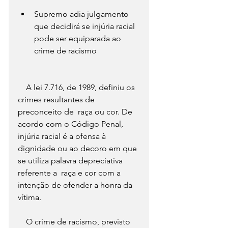
Supremo adia julgamento 
que decidirá se injúria racial 
pode ser equiparada ao 
crime de racismo
    A lei 7.716, de 1989, definiu os 
crimes resultantes de 
preconceito de  raça ou cor. De 
acordo com o Código Penal, 
injúria racial é a ofensa à  
dignidade ou ao decoro em que 
se utiliza palavra depreciativa 
referente a  raça e cor com a 
intenção de ofender a honra da 
vítima. 
    O crime de racismo, previsto 