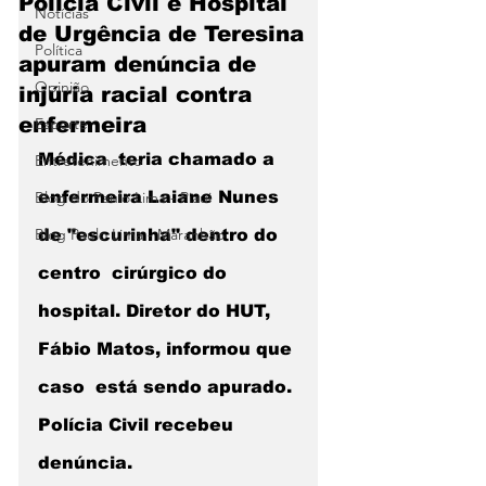
Polícia Civil e Hospital
Notícias
de Urgência de Teresina
Política
apuram denúncia de
Opinião
injúria racial contra
enfermeira
Esporte
Médica  teria chamado a 
Entretenimento
Blog do Paulo Lima - Piaui
enfermeira Laiane Nunes 
Blog Paulo Lima - Maranhão
de "escurinha" dentro do 
centro  cirúrgico do 
hospital. Diretor do HUT, 
Fábio Matos, informou que 
caso  está sendo apurado. 
Polícia Civil recebeu 
denúncia. 