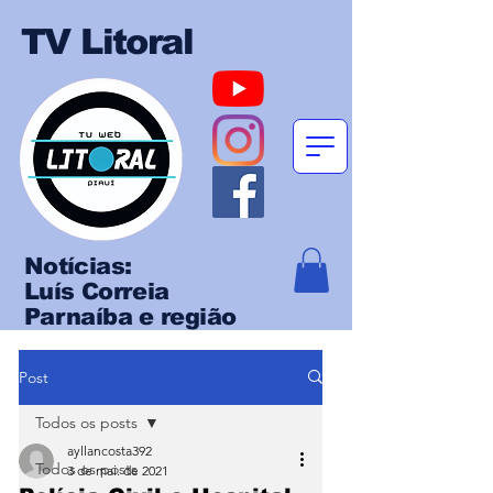
TV Litoral
Notícias:
Luís Correia
Parnaíba e região
Post
Todos os posts
ayllancosta392
Todos os posts
3 de mai. de 2021