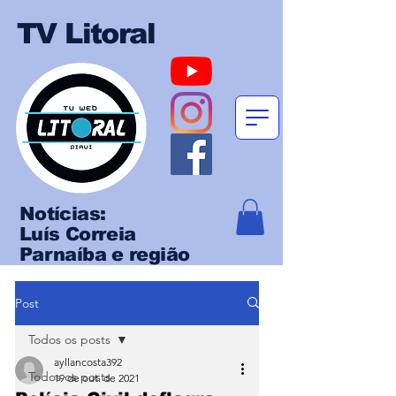
TV Litoral
Notícias:
Luís Correia
Parnaíba e região
Post
Todos os posts
ayllancosta392
Todos os posts
19 de out. de 2021