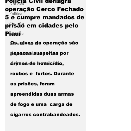
Polícia Civil deflagra
Notícias
operação Cerco Fechado
Política
5 e cumpre mandados de
Opinião
prisão em cidades pelo
Piauí
Esporte
Os  alvos da operação são 
Entretenimento
Blog do Paulo Lima - Piaui
pessoas suspeitas por 
Blog Paulo Lima - Maranhão
crimes de homicídio, 
roubos e  furtos. Durante 
as prisões, foram 
apreendidas duas armas 
de fogo e uma  carga de 
cigarros contrabandeados.