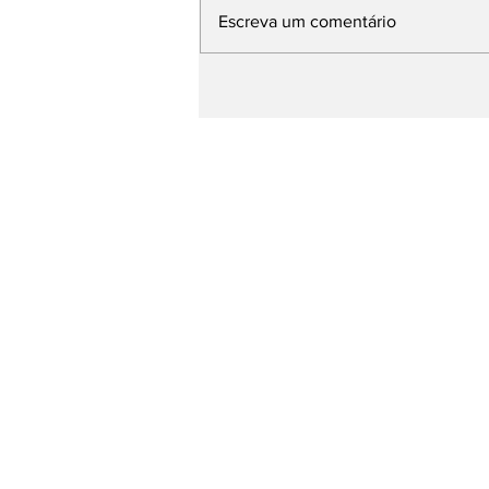
Escreva um comentário
Base de Rafael Fonteles
apresenta avanços da
Educação e propostas
para os próximos quatro
anos durante plenária
Página Inicial
entretenimento
Esporte
Todas as Notícias
Blog do Paulo Lima