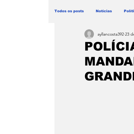
Todos os posts
Notícias
Polít
ayllancosta392
23 d
Blog Paulo Lima - Maranhão
POLÍCI
MANDA
GRANDE