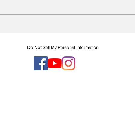
Piauí registra queda de
Em 
quase 47% nas mortes
Gov
por AVC e redução dos
gan
índices de mortalidade
enq
Do Not Sell My Personal Information
ten
ges
TV Litoral