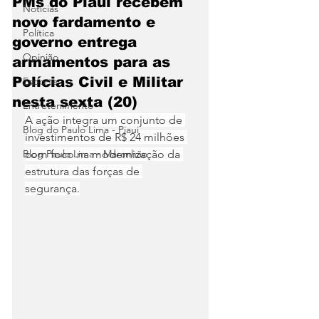
PMs do Piauí recebem
Notícias
novo fardamento e
Política
governo entrega
Opinião
armamentos para as
Polícias Civil e Militar
Esporte
nesta sexta (20)
Entretenimento
A ação integra um conjunto de 
Blog do Paulo Lima - Piaui
investimentos de R$ 24 milhões 
Blog Paulo Lima - Maranhão
com foco na modernização da 
estrutura das forças de 
segurança.