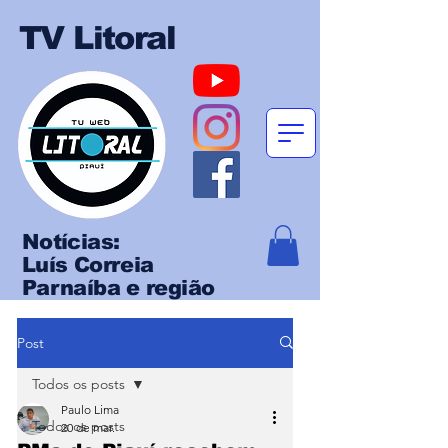
TV Litoral
Notícias:
Luís Correia
Parnaíba e região
Post
Todos os posts
Paulo Lima
Todos os posts
20 de mar.