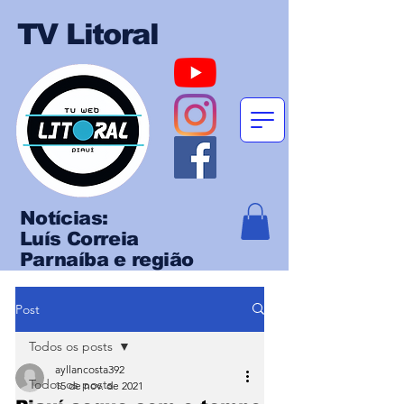
TV Litoral
Notícias:
Luís Correia
Parnaíba e região
Post
Todos os posts
ayllancosta392
Todos os posts
15 de nov. de 2021