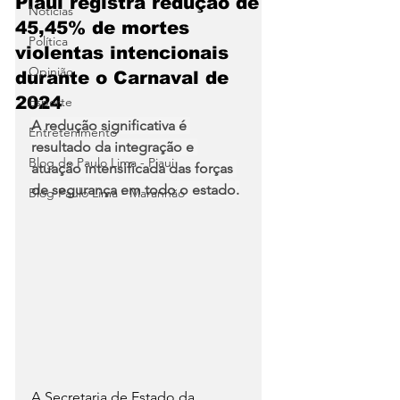
Piauí registra redução de
Notícias
45,45% de mortes
Política
violentas intencionais
Opinião
durante o Carnaval de
2024
Esporte
A redução significativa é 
Entretenimento
resultado da integração e 
Blog do Paulo Lima - Piaui
atuação intensificada das forças 
de segurança em todo o estado.
Blog Paulo Lima - Maranhão
A Secretaria de Estado da 