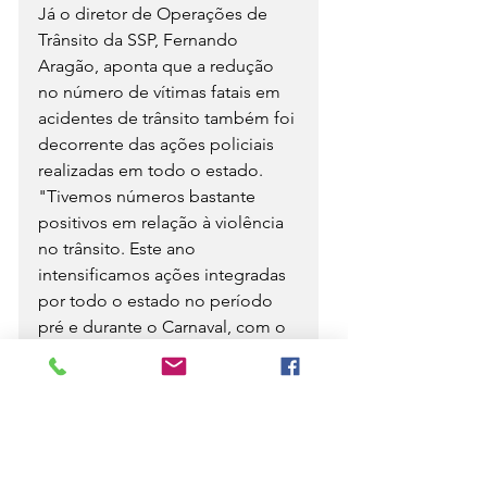
Já o diretor de Operações de 
Trânsito da SSP, Fernando 
Aragão, aponta que a redução 
no número de vítimas fatais em 
acidentes de trânsito também foi 
decorrente das ações policiais 
realizadas em todo o estado.
"Tivemos números bastante 
positivos em relação à violência 
no trânsito. Este ano 
intensificamos ações integradas 
por todo o estado no período 
pré e durante o Carnaval, com o 
objetivo de salvar vidas e 
diminuir o número de vítimas. 
Houve uma redução no número 
de óbitos, mostrando que a 
população piauiense tem 
entendido a importância do 