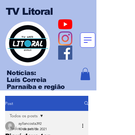
TV Litoral
Notícias:
Luís Correia
Parnaíba e região
Post
Todos os posts
ayllancosta392
Todos os posts
10 de set. de 2021