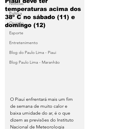
Piauí deve ter
Notícias
temperaturas acima dos
Política
38º C no sábado (11) e
Opinião
domingo (12)
Esporte
Entretenimento
Blog do Paulo Lima - Piaui
Blog Paulo Lima - Maranhão
O Piauí enfrentará mais um fim 
de semana de muito calor e 
baixa umidade do ar, é o que 
dizem as previsões do Instituto 
Nacional de Meteorologia 