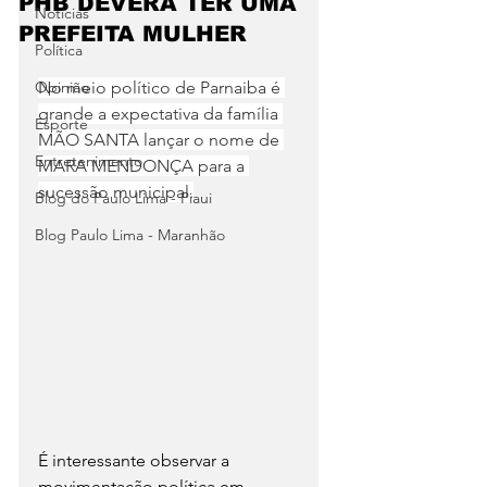
PHB DEVERÁ TER UMA
Notícias
PREFEITA MULHER
Política
Opinião
No meio político de Parnaiba é 
grande a expectativa da família 
Esporte
MÃO SANTA lançar o nome de 
Entretenimento
MARA MENDONÇA para a 
sucessão municipal.
Blog do Paulo Lima - Piaui
Blog Paulo Lima - Maranhão
É interessante observar a 
movimentação política em 