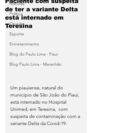
Paciente com suspeita
Notícias
de ter a variante Delta
Política
está internado em
Opinião
Teresina
Esporte
Entretenimento
Blog do Paulo Lima - Piaui
Blog Paulo Lima - Maranhão
Um piauiense, natural do 
município de São João do Piauí, 
está internado no Hospital 
Unimed, em Teresina,  com 
suspeita de contaminação com a 
variante Delta da Covid-19.