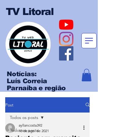
TV Litoral
Notícias:
Luís Correia
Parnaíba e região
Post
Todos os posts
ayllancosta392
Todos os posts
18 de ago. de 2021