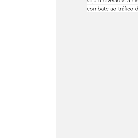
sejam reveladas à m
combate ao tráfico d