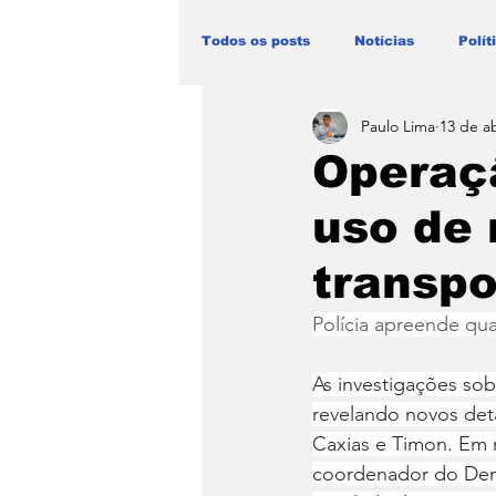
Todos os posts
Notícias
Polít
Paulo Lima
13 de ab
Blog Paulo Lima - Maranhão
Operaçã
uso de 
transpo
Polícia apreende qu
As investigações so
revelando novos deta
Caxias e Timon. Em 
coordenador do Dena