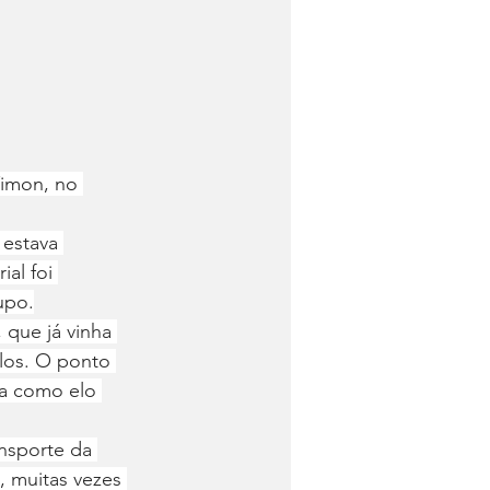
Timon, no 
estava 
al foi 
upo.
 que já vinha 
los. O ponto 
va como elo 
nsporte da 
, muitas vezes 