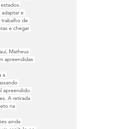
 estados.
 adaptar e 
o trabalho de 
otas e chegar 
auí, Matheus 
am apreendidas 
 a 
assando 
al apreendido.
s. A retirada 
eto na 
ões ainda 