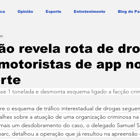
ica
Opinião
Esporte
Entretenimento
Blog do Pa
r.
o revela rota de dr
motoristas de app n
rte
ase 1 tonelada e desmonta esquema ligado a facção cri
bre o esquema de tráfico interestadual de drogas segu
lhes sobre a atuação de uma organização criminosa na d
mais um desdobramento do caso, o delegado Samuel Sil
rc, detalhou a operação que já resultou na apreensão