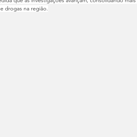
edida que as investigações avançam, consolidando mais 
e drogas na região.