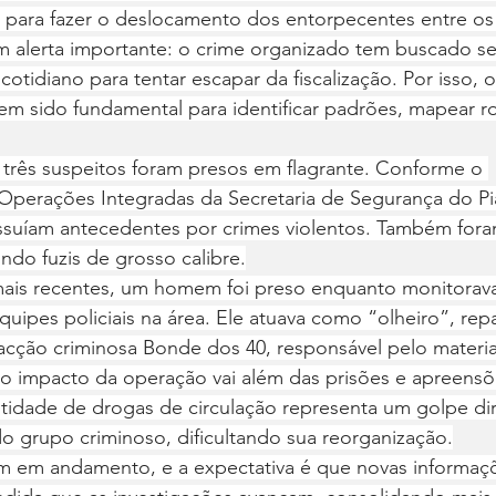
, para fazer o deslocamento dos entorpecentes entre os
m alerta importante: o crime organizado tem buscado se
o cotidiano para tentar escapar da fiscalização. Por isso, 
l tem sido fundamental para identificar padrões, mapear r
 três suspeitos foram presos em flagrante. Conforme o 
Operações Integradas da Secretaria de Segurança do Pi
ossuíam antecedentes por crimes violentos. Também for
indo fuzis de grosso calibre.
is recentes, um homem foi preso enquanto monitorava
ipes policiais na área. Ele atuava como “olheiro”, rep
facção criminosa Bonde dos 40, responsável pelo materi
 o impacto da operação vai além das prisões e apreensõe
idade de drogas de circulação representa um golpe dir
 do grupo criminoso, dificultando sua reorganização.
em em andamento, e a expectativa é que novas informaç