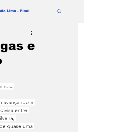
ulo Lima - Piaui
ogas e
o
minosa
em avançando e 
ivisa entre 
veira, 
 de quase uma 