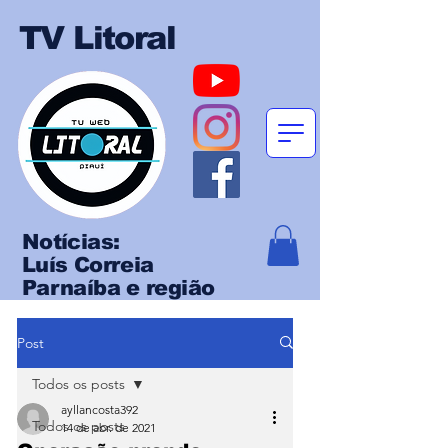
TV Litoral
Notícias:
Luís Correia
Parnaíba e região
Post
Todos os posts
ayllancosta392
Todos os posts
14 de abr. de 2021