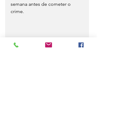
semana antes de cometer o 
crime.
Fonte:G1 pi
Notícias
Ver tudo
Posts recentes