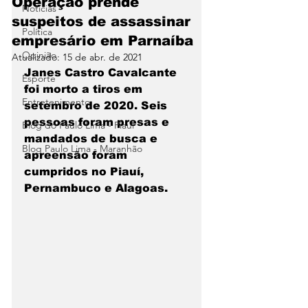
Operação prende
Notícias
suspeitos de assassinar
Política
empresário em Parnaíba
Opinião
Atualizado:
15 de abr. de 2021
Janes Castro Cavalcante 
Esporte
foi morto a tiros em 
Entretenimento
setembro de 2020. Seis 
pessoas foram presas e 
Blog do Paulo Lima - Piaui
mandados de busca e 
Blog Paulo Lima - Maranhão
apreensão foram 
cumpridos no Piauí, 
Pernambuco e Alagoas.