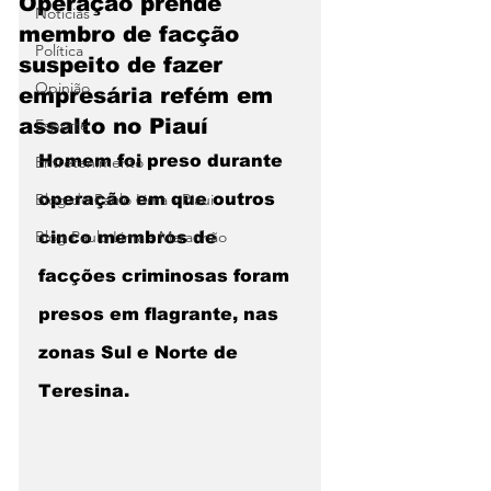
Operação prende
Notícias
membro de facção
Política
suspeito de fazer
Opinião
empresária refém em
assalto no Piauí
Esporte
Homem foi preso durante 
Entretenimento
Blog do Paulo Lima - Piaui
operação em que outros 
Blog Paulo Lima - Maranhão
cinco membros de 
facções criminosas foram 
presos em flagrante, nas 
zonas Sul e Norte de 
Teresina.