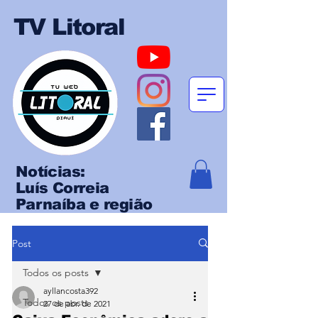
TV Litoral
Notícias:
Luís Correia
Parnaíba e região
Post
Todos os posts
ayllancosta392
Todos os posts
27 de abr. de 2021