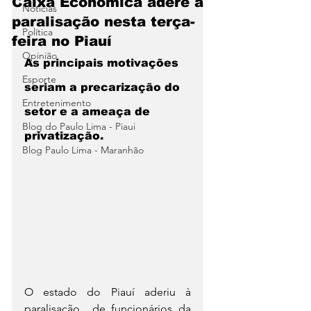
Caixa Econômica adere a
Notícias
paralisação nesta terça-
Política
feira no Piauí
Opinião
As principais motivações 
Esporte
seriam a precarização do 
Entretenimento
setor e a ameaça de 
Blog do Paulo Lima - Piaui
privatização. 
Blog Paulo Lima - Maranhão
O estado do Piauí aderiu à 
paralisação  de funcionários da 