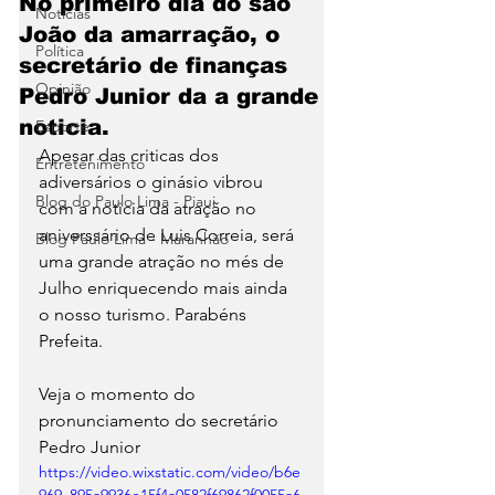
No primeiro dia do são
Notícias
João da amarração, o
Política
secretário de finanças
Opinião
Pedro Junior da a grande
noticia.
Esporte
Apesar das criticas dos 
Entretenimento
adiversários o ginásio vibrou 
Blog do Paulo Lima - Piaui
com a noticia da atração no 
aniverssário de Luis Correia, será 
Blog Paulo Lima - Maranhão
uma grande atração no més de 
Julho enriquecendo mais ainda 
o nosso turismo. Parabéns 
Prefeita.
Veja o momento do 
pronunciamento do secretário 
Pedro Junior
https://video.wixstatic.com/video/b6e
969_895a9936e15f4a0582f69862f0055a6