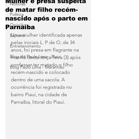
Mulher é presa suspeita
Notícias
de matar filho recém-
Política
nascido após o parto em
Opinião
Parnaíba
Uma mulher identificada apenas 
Esporte
pelas iniciais L. P de O, de 34 
Entretenimento
anos, foi presa em flagrante na 
Blog do Paulo Lima - Piaui
manhã desta terça-feira (3) após 
confessar ter matado o filho 
Blog Paulo Lima - Maranhão
recém-nascido e colocado 
dentro de uma sacola. A 
ocorrência foi registrada no 
bairro Piauí, na cidade de 
Parnaíba, litoral do Piauí.