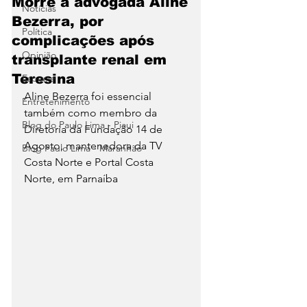
Morre a advogada Aline
Notícias
Bezerra, por
Política
complicações após
Opinião
transplante renal em
Teresina
Esporte
Aline Bezerra foi essencial 
Entretenimento
também como membro da 
Blog do Paulo Lima - Piaui
Diretoria da Fundação 14 de 
Agosto, mantenedora da TV 
Blog Paulo Lima - Maranhão
Costa Norte e Portal Costa 
Norte, em Parnaíba