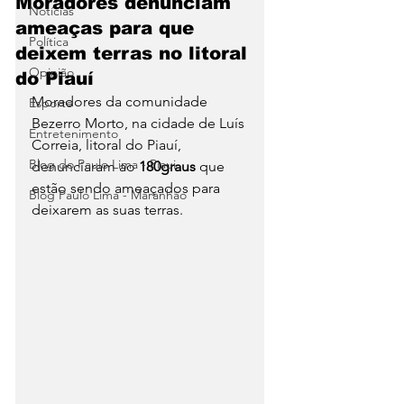
Moradores denunciam
Notícias
ameaças para que
Política
deixem terras no litoral
Opinião
do Piauí
Moradores da comunidade 
Esporte
Bezerro Morto, na cidade de Luís 
Entretenimento
Correia, litoral do Piauí, 
Blog do Paulo Lima - Piaui
denunciaram ao 
180graus
 que 
estão sendo ameaçados para 
Blog Paulo Lima - Maranhão
deixarem as suas terras. 