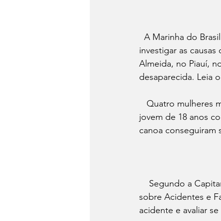
  A Marinha do Brasil informou que enviou uma equipe da Capitania dos Portos para 
investigar as causas 
Almeida, no Piauí, n
desaparecida. Leia 
   Quatro mulheres
jovem de 18 anos co
canoa conseguiram s
    Segundo a Capitania dos Portos, a equipe irá instaurar um Inquérito  Administrativo 
sobre Acidentes e F
acidente e avaliar s