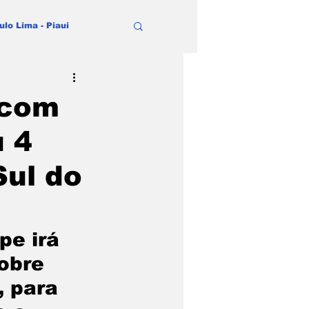
ulo Lima - Piaui
 com
 4
Sul do
pe irá 
obre 
 para  