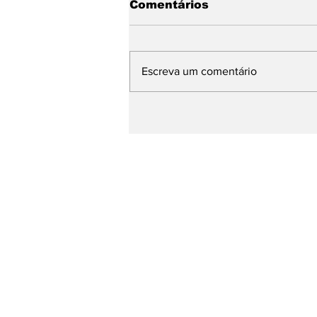
Comentários
Escreva um comentário
Base de Rafael Fonteles
apresenta avanços da
Educação e propostas
para os próximos quatro
anos durante plenária
Página Inicial
entretenimento