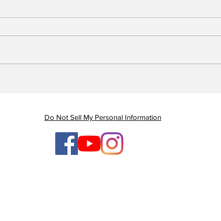
Piauí registra queda de
Em 
quase 47% nas mortes
Gov
por AVC e redução dos
gan
índices de mortalidade
enq
Do Not Sell My Personal Information
ten
ges