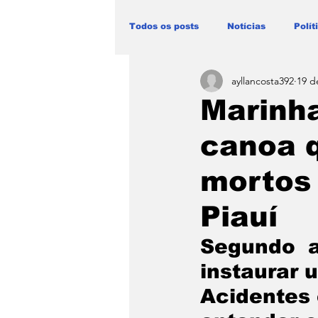
Todos os posts
Notícias
Polít
ayllancosta392
19 d
Blog Paulo Lima - Maranhão
Marinha
canoa q
mortos 
Piauí
Segundo  a
instaurar 
Acidentes 