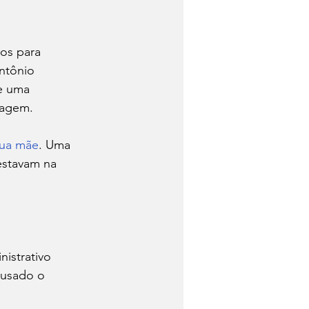
ntônio 
e uma 
tagem. 
sua mãe
. Uma 
estavam na 
ausado o 