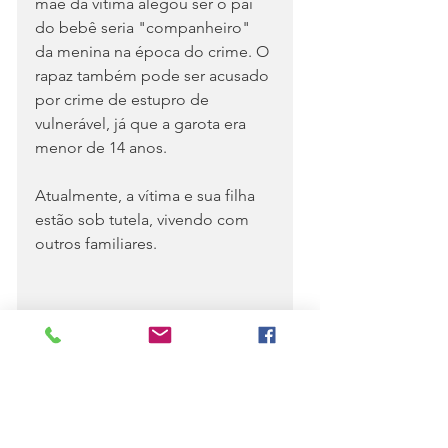
mãe da vítima alegou ser o pai 
do bebê seria "companheiro" 
da menina na época do crime. O 
rapaz também pode ser acusado 
por crime de estupro de 
vulnerável, já que a garota era 
menor de 14 anos.
Atualmente, a vítima e sua filha 
estão sob tutela, vivendo com 
outros familiares.
Por Lívia Ferreira, g1 PI
20/01/2022 
Blog do Paulo Lima - Piaui
Notícias
Opinião