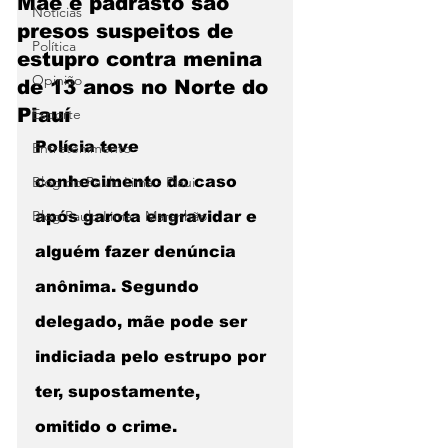
Mãe e padrasto são
Notícias
presos suspeitos de
Política
estupro contra menina
Opinião
de 13 anos no Norte do
Piauí
Esporte
Polícia teve 
Entretenimento
Blog do Paulo Lima - Piaui
conhecimento do caso 
Blog Paulo Lima - Maranhão
após garota engravidar e 
alguém fazer denúncia 
anônima. Segundo 
delegado, mãe pode ser 
indiciada pelo estrupo por 
ter, supostamente, 
omitido o crime.