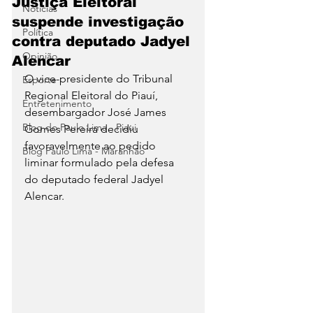
Justiça Eleitoral
Notícias
suspende investigação
Política
contra deputado Jadyel
Opinião
Alencar
O vice-presidente do Tribunal 
Esporte
Regional Eleitoral do Piauí, 
Entretenimento
desembargador José James 
Blog do Paulo Lima - Piaui
Gomes Pereira decidiu 
favoravelmente ao pedido 
Blog Paulo Lima - Maranhão
liminar formulado pela defesa 
do deputado federal Jadyel 
Alencar.