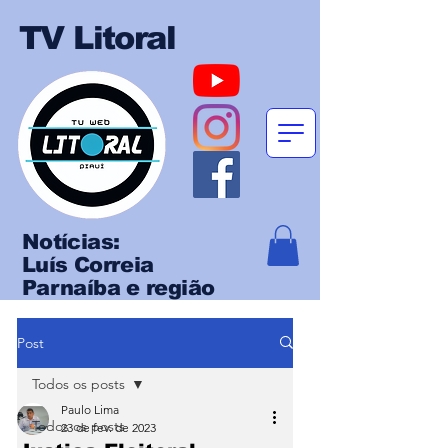
TV Litoral
Notícias:
Luís Correia
Parnaíba e região
Post
Todos os posts
Paulo Lima
Todos os posts
23 de fev. de 2023