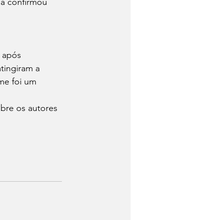
ma confirmou 
 após 
tingiram a 
me foi um 
obre os autores 