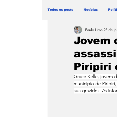
Todos os posts
Notícias
Polít
Paulo Lima
25 de ja
Blog Paulo Lima - Maranhão
Jovem d
assassi
Piripir
Grace Kelle, jovem de
município de Piripiri
sua gravidez. As inf