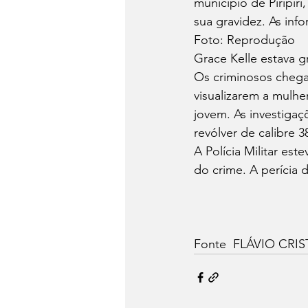
município de Piripiri
sua gravidez. As inf
Foto: Reprodução
Grace Kelle estava g
Os criminosos chegar
visualizarem a mulher
jovem. As investiga
revólver de calibre 3
A Polícia Militar es
do crime. A perícia da
Fonte  FLÁVIO CRISTO