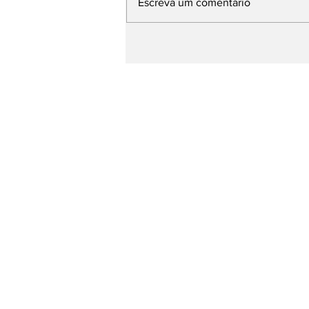
Escreva um comentário
Base de Rafael Fonteles
apresenta avanços da
Educação e propostas
para os próximos quatro
anos durante plenária
Página Inicial
entretenimento
Esporte
Todas as Notícias
Blog do Paulo Lima
Anúncio