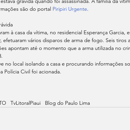
, estava grávida quando foi assassinada. A família da víti
ormações são do portal 
Piripiri Urgente
.
rávida
am à casa da vítima, no residencial Esperança Garcia, e
, efetuaram vários disparos de arma de fogo. Seis tiros a
ções apontam até o momento que a arma utilizada no cri
8.
teve no local isolando a casa e procurando informações s
 Polícia Civil foi acionada.
   TvLitoralPiaui   Blog do Paulo Lima