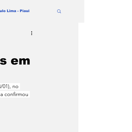
ulo Lima - Piaui
os em
/01), no 
ma confirmou 