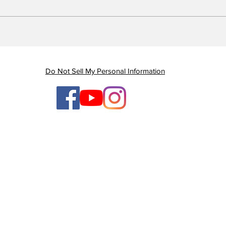
Piauí registra queda de
Em 
quase 47% nas mortes
Gov
por AVC e redução dos
gan
índices de mortalidade
enq
Do Not Sell My Personal Information
ten
ges
TV Litoral