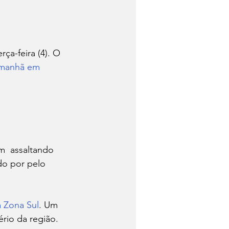
a manhã em 
do por pelo 
 Zona Sul
. Um 
io da região. 