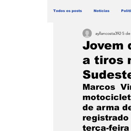
Todos os posts
Notícias
Polít
ayllancosta392
5 de
Blog Paulo Lima - Maranhão
Jovem 
a tiros
Sudeste
Marcos  Vi
motociclet
de arma de
registrado
terça-feira 