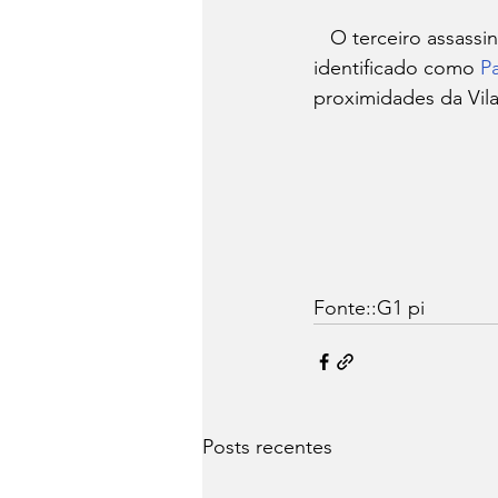
   O terceiro assassinato ocorreu na tarde de terça-feira, quando o corpo de um jovem 
identificado como 
P
proximidades da Vila
Fonte::G1 pi
Posts recentes