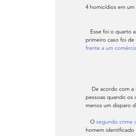
4 homicídios em um 
   Esse foi o quarto assassinato registrado na cidade de Teresina apenas na terça-feira (4). O 
primeiro caso foi de 
frente a um comérci
    De acordo com a Polícia Militar, ele estava acompanhado por outro homem  assaltando 
pessoas quando os do
menos um disparo de
   O 
segundo crime o
homem identificado 