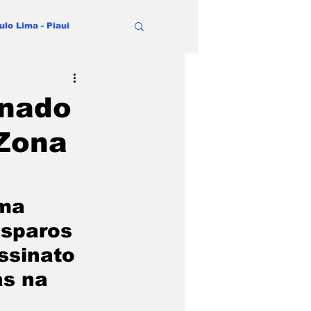
ulo Lima - Piaui
inado
 Zona
ma 
isparos 
ssinato 
s na 