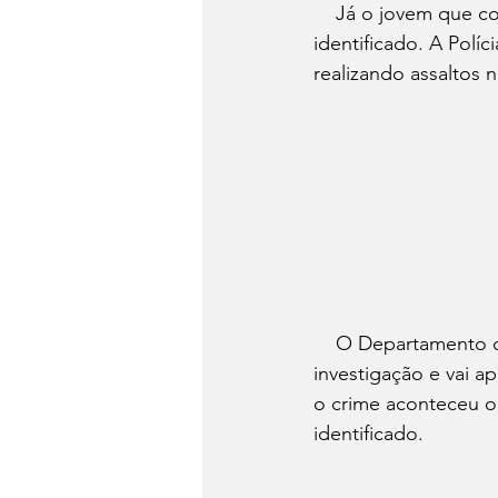
    Já o jovem que conduzia a motocicleta fugiu do local após o crime e  ainda não foi 
identificado. A Polí
realizando assaltos n
    O Departamento de Homicídio e Proteção à Pessoa (DHPP) vai ficar  responsável pela 
investigação e vai a
o crime aconteceu o
identificado. 