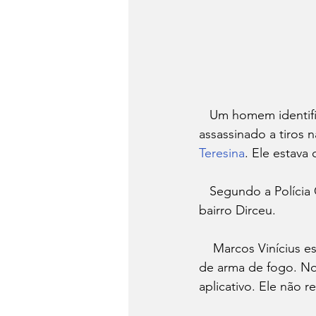
   Um homem identificado como Marcos Vinícius da Silva Batista, de 21  anos, foi 
assassinado a tiros n
Teresina
. Ele estava
   Segundo a Polícia Civil, o crime ocorreu por volta das 22h, em uma rua localizada no 
bairro Dirceu. 
    Marcos Vinícius estava na garupa de uma motocicleta quando foi atingido  com disparos 
de arma de fogo. No
aplicativo. Ele não r