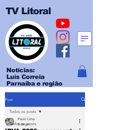
TV Litoral
Notícias:
Luís Correia
Parnaíba e região
Post
Todos os posts
Paulo Lima
Todos os posts
5 de jan.