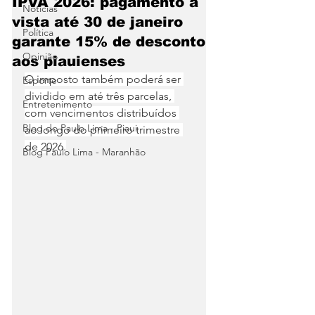
IPVA 2026: pagamento à
Notícias
vista até 30 de janeiro
Política
garante 15% de desconto
Opinião
aos piauienses
O imposto também poderá ser 
Esporte
dividido em até três parcelas, 
Entretenimento
com vencimentos distribuídos 
Blog do Paulo Lima - Piaui
ao longo do primeiro trimestre 
de 2026.
Blog Paulo Lima - Maranhão