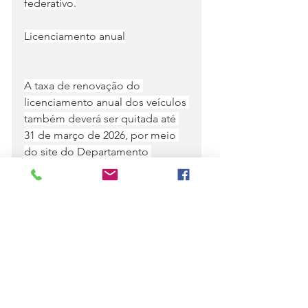
federativo.
Licenciamento anual
A taxa de renovação do 
licenciamento anual dos veículos 
também deverá ser quitada até 
31 de março de 2026, por meio 
do site do Departamento 
Estadual de Trânsito (Detran):
Fonte,        
ERNANDE SOUZA,
Ver tudo
Posts recentes