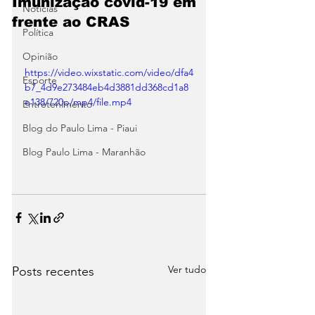
Imunização covid-19 em
Notícias
frente ao CRAS
Política
Opinião
https://video.wixstatic.com/video/dfa4
Esporte
b7_4d9e273484eb4d3881dd368cd1a8
e138/720p/mp4/file.mp4
Entretenimento
Blog do Paulo Lima - Piaui
Blog Paulo Lima - Maranhão
Ver tudo
Posts recentes