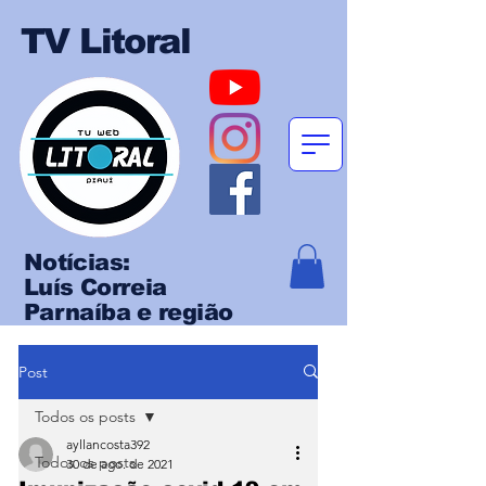
TV Litoral
Notícias:
Luís Correia
Parnaíba e região
Post
Todos os posts
ayllancosta392
Todos os posts
30 de ago. de 2021