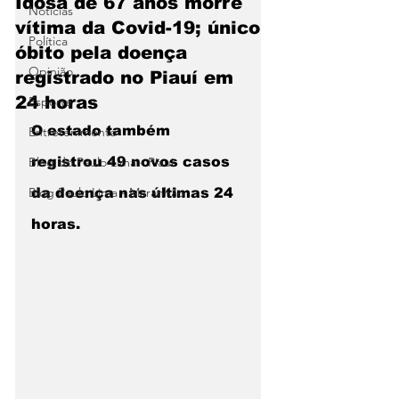
Idosa de 67 anos morre
Notícias
vítima da Covid-19; único
Política
óbito pela doença
Opinião
registrado no Piauí em
24 horas
Esporte
O estado também 
Entretenimento
Blog do Paulo Lima - Piaui
registrou 49 novos casos 
Blog Paulo Lima - Maranhão
da doença nas últimas 24 
horas.